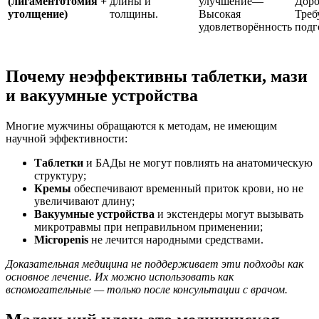
(лигаментотомия +
длины и
улучшение—
Дор
утолщение)
толщины.
Высокая
Треб
удовлетворённость
подг
Почему неэффективны таблетки, мази
и вакуумные устройства
Многие мужчины обращаются к методам, не имеющим
научной эффективности:
Таблетки
и БАДы не могут повлиять на анатомическую
структуру;
Кремы
обеспечивают временный приток крови, но не
увеличивают длину;
Вакуумные устройства
и экстендеры могут вызывать
микротравмы при неправильном применении;
Micropenis
не лечится народными средствами.
Доказательная медицина не поддерживает эти подходы как
основное лечение. Их можно использовать как
вспомогательные — только после консультации с врачом.