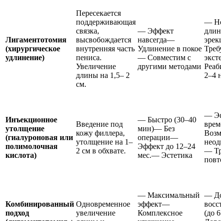
Пересекается
поддерживающая
— Не
связка,
— Эффект
длин
Лигаментотомия
высвобождается
навсегда—
эре
(хирургическое
внутренняя часть
Удлинение в покое
Треб
удлинение)
пениса.
— Совместим с
экст
Увеличение
другими методами
Реаб
длины на 1,5– 2
2–4 
см.
— Э
Инъекционное
— Быстро (30–40
Введение под
вре
утолщение
мин)— Без
кожу филлера,
Воз
(гиалуроновая или
операции—
утолщение на 1–
неод
полимолочная
Эффект до 12–24
2 см в обхвате.
— Тр
кислота)
мес.— Эстетика
повт
— Максимальный
— Д
Комбинированный
Одновременное
эффект—
восс
подход
увеличение
Комплексное
(до 