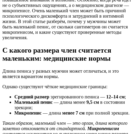
не о субъективных ощущениях, а о медицинском диагнозе —
микропенисе. Очень маленький член может быть причиной
психологического дискомфорта и затруднений в интимной
жизни. В этой статье разберём, почему у мужчины может
быть маленький пенис, от скольки сантиметров он считается
микропенисом, и какие существуют проверенные методы
увеличения.
С какого размера член считается
маленьким: медицинские нормы
Длина пениса у разных мужчин может отличаться, и это
является вариантом нормы.
Однако существуют чёткие медицинские границы:
Средний размер
эрегированного пениса —
12–14 см
;
Маленький пенис
— длина менее
9,5 см
в состоянии
эрекции;
Микропенис
— длина
менее 7 см
при полной эрекции.
Таким образом, маленький член — это орган, длина которого
заметно отклоняется от стандартной.
Микропенисом
считается исключительно выраженное уменьшение размера,