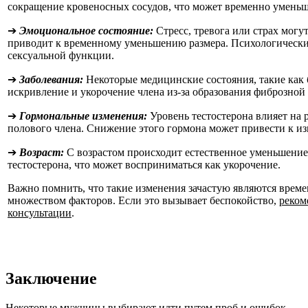
сокращение кровеносных сосудов, что может временно уменьш
➔
Эмоциональное состояние:
Стресс, тревога или страх могу
приводит к временному уменьшению размера. Психологически
сексуальной функции.
➔
Заболевания:
Некоторые медицинские состояния, такие как 
искривление и укорочение члена из-за образования фиброзной 
➔
Гормональные изменения:
Уровень тестостерона влияет на
полового члена. Снижение этого гормона может привести к из
➔
Возраст:
С возрастом происходит естественное уменьшение
тестостерона, что может восприниматься как укорочение.
Важно помнить, что такие изменения зачастую являются време
множеством факторов. Если это вызывает беспокойство,
реком
консультации
.
Заключение
Некоторые мужчины выбирают идти путем проб и ошибок